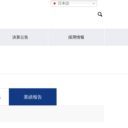
日本語

決算公告
採用情報
ス
業績報告